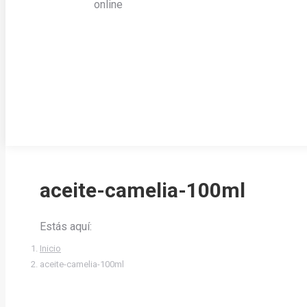
online
aceite-camelia-100ml
Estás aquí:
Inicio
aceite-camelia-100ml