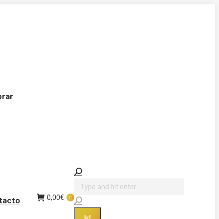
rar
Buscar:
0,00
€
0
tacto