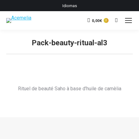
Idiomas
0,00
€
Buscar:
0
Pack-beauty-ritual-al3
Estás aquí:
Rituel de beauté Saho à base d’huile de camèlia