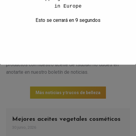
in Europe
ÚLTIMAS NOTICIAS DE
Esto se cerrará en
8
segundos
ACEITE DE CAMELIA
Si quieres mantenerte al día de las novedades de
Acemelia en lo referente a promociones y sus nuevos
productos con nuestro aceite de tsubaki no dudes en
anotarte en nuestro boletín de noticias.
Más noticias y trucos de belleza
Mejores aceites vegetales cosméticos
30 junio, 2026