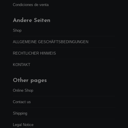
a
e
Condiciones de venta
l
s
e
:
r
4
Andere Seiten
a
4
:
,
Shop
4
9
7
9
ALLGEMEINE GESCHÄFTSBEDINGUNGEN
,
€
9
.
RECHTLICHER HINWEIS
9
€
KONTAKT
.
Other pages
Online Shop
Contact us
Shipping
Legal Notice