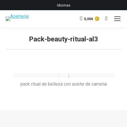
Idiomas
0,00
€
Buscar:
0
Pack-beauty-ritual-al3
Estás aquí:
pack ritual de belleza con aceite de camelia