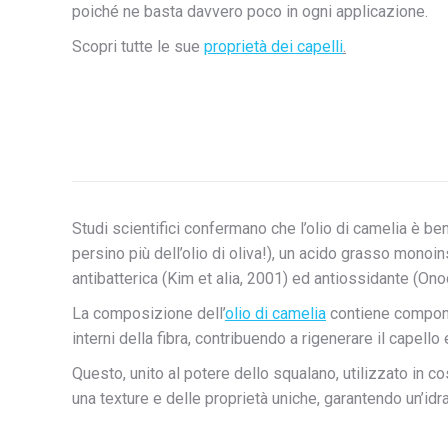
poiché ne basta davvero poco in ogni applicazione.
Scopri tutte le sue
proprietà dei capelli
.
Studi scientifici confermano che l’olio di camelia è be
persino più dell’olio di oliva!), un acido grasso monoi
antibatterica (Kim et alia, 2001) ed antiossidante (Onod
La composizione dell’
olio di camelia
contiene component
interni della fibra, contribuendo a rigenerare il capello 
Questo, unito al potere dello squalano, utilizzato in c
una texture e delle proprietà uniche, garantendo un’id