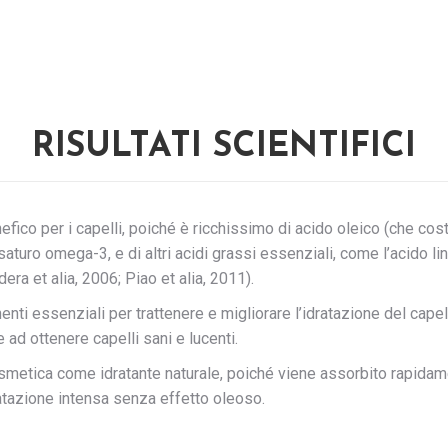
RISULTATI SCIENTIFICI
nefico per i capelli, poiché è ricchissimo di acido oleico (che cos
nsaturo omega-3, e di altri acidi grassi essenziali, come l’acido 
era et alia, 2006; Piao et alia, 2011).
i essenziali per trattenere e migliorare l’idratazione del capello
e ad ottenere capelli sani e lucenti.
osmetica come idratante naturale, poiché viene assorbito rapidamen
ratazione intensa senza effetto oleoso.