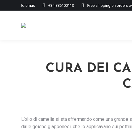
Idiomas
+34 886100110
Free shipping on orders o
CURA DEI CA
C
L’olio di camelia si sta affermando come una grande sco
dalle geishe giapponesi, che lo applicavano sui pettini