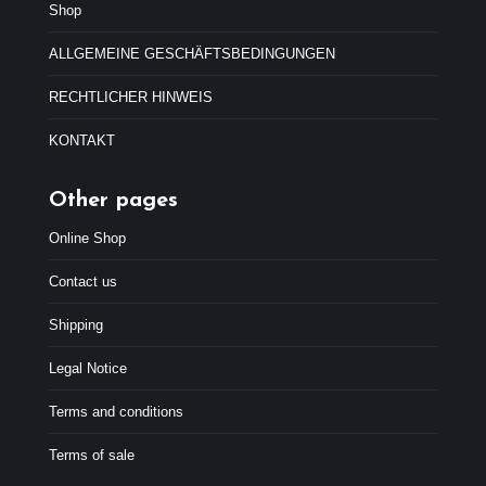
:
,
Shop
4
9
7
9
ALLGEMEINE GESCHÄFTSBEDINGUNGEN
,
€
9
.
RECHTLICHER HINWEIS
9
€
KONTAKT
.
Other pages
Online Shop
Contact us
Shipping
Legal Notice
Terms and conditions
Terms of sale