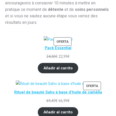
encourageons à consacrer 10 minutes à mettre en
pratique ce moment de
détente
et de
soins personnels
et si vous ne sautez aucune étape vous verrez des
résultats en jours.
PRODUCTO
OFERTA
Pack Essential
EN
OFERTA
El
El
24,50
€
22,99
€
precio
precio
Añadir al carrito
original
actual
era:
es:
24,50€.
22,99€.
PRODUCTO
OFERTA
Rituel de beauté Saho à base d’huile de camèlia
EN
OFERTA
El
El
69,47
€
66,99
€
precio
precio
Añadir al carrito
original
actual