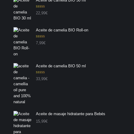
Aceite de camelia BIO 30 ml
Valorado con
22,99
€
5.00
de 5
Aceite de camelia BIO Roll-on
Valorado con
7,99
€
5.00
de 5
Aceite de camelia BIO 50 ml
Valorado con
33,99
€
5.00
de 5
Aceite de masaje hidratante para Bebés
15,99
€