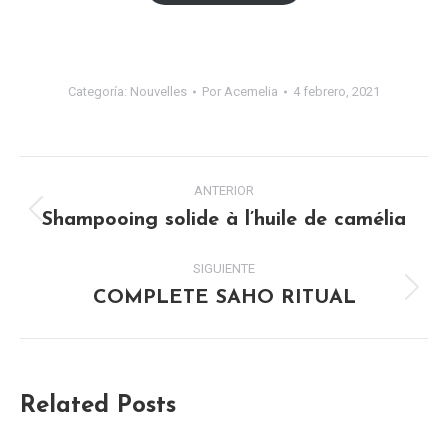
era:
es:
69,47€.
66,99€.
Categoría:
Nouvelles
Por
Acemelia
4 febrero, 2021
NAVEGACIÓN
ANTERIOR
ENTRE
Shampooing solide à l’huile de camélia
Publicación
anterior:
PUBLICACIONES
SIGUIENTE
COMPLETE SAHO RITUAL
Publicación
siguiente:
Related Posts