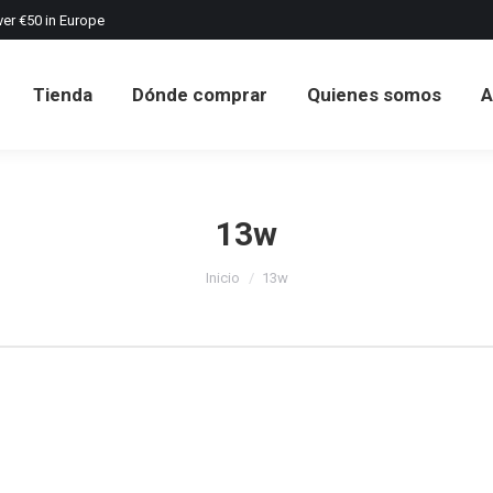
ver €50 in Europe
Tienda
Dónde comprar
Quienes somos
A
Tienda
Dónde comprar
Quienes somos
A
13w
Estás aquí:
Inicio
13w