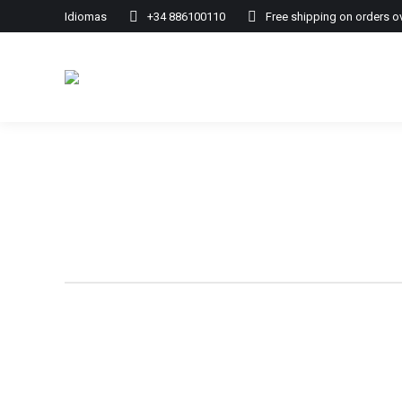
Idiomas
+34 886100110
Free shipping on orders o