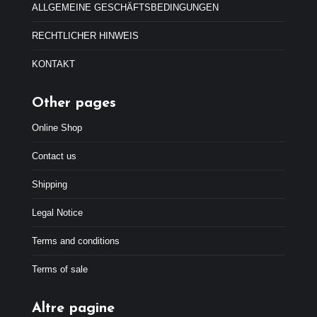
7
9
ALLGEMEINE GESCHÄFTSBEDINGUNGEN
,
€
9
.
RECHTLICHER HINWEIS
9
€
KONTAKT
.
Other pages
Online Shop
Contact us
Shipping
Legal Notice
Terms and conditions
Terms of sale
Altre pagine