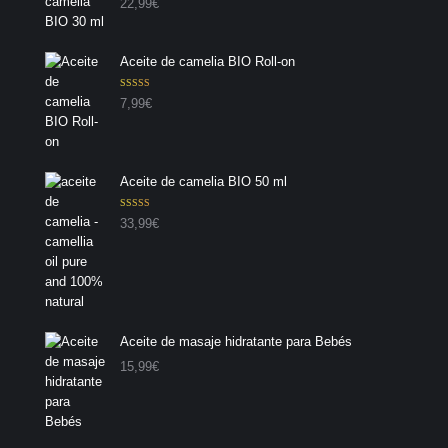
22,99
€
5.00
de 5
Aceite de camelia BIO Roll-on
Valorado con
7,99
€
5.00
de 5
Aceite de camelia BIO 50 ml
Valorado con
33,99
€
5.00
de 5
Aceite de masaje hidratante para Bebés
15,99
€