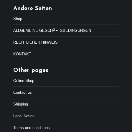
e
:
r
4
Andere Seiten
a
4
:
,
Shop
4
9
7
9
ALLGEMEINE GESCHÄFTSBEDINGUNGEN
,
€
9
.
RECHTLICHER HINWEIS
9
€
KONTAKT
.
Other pages
Online Shop
Contact us
Shipping
Legal Notice
Terms and conditions