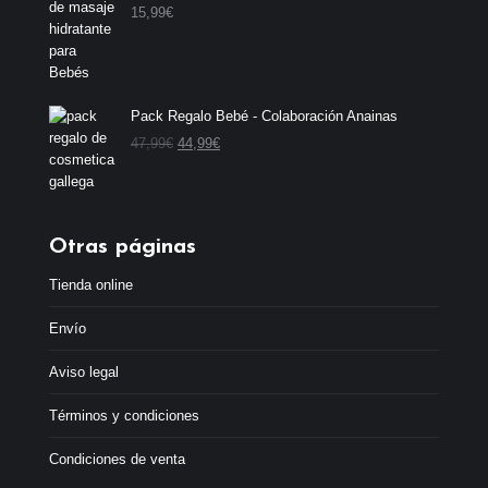
15,99
€
Pack Regalo Bebé - Colaboración Anainas
E
E
47,99
€
44,99
€
l
l
p
p
r
r
e
e
Otras páginas
c
c
i
i
Tienda online
o
o
o
a
Envío
r
c
i
t
Aviso legal
g
u
i
a
Términos y condiciones
n
l
a
e
Condiciones de venta
l
s