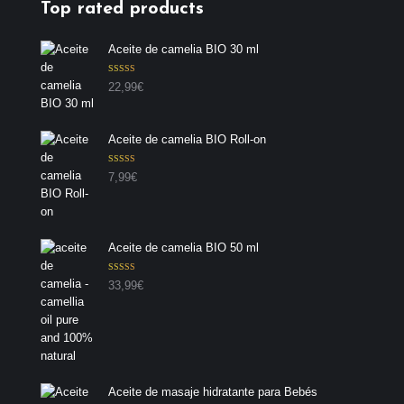
Top rated products
Aceite de camelia BIO 30 ml
Valorado con
22,99
€
5.00
de 5
Aceite de camelia BIO Roll-on
Valorado con
7,99
€
5.00
de 5
Aceite de camelia BIO 50 ml
Valorado con
33,99
€
5.00
de 5
Aceite de masaje hidratante para Bebés