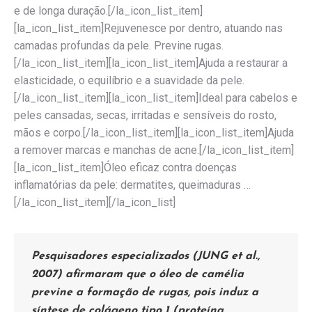
e de longa duração.[/la_icon_list_item]
[la_icon_list_item]Rejuvenesce por dentro, atuando nas
camadas profundas da pele. Previne rugas.
[/la_icon_list_item][la_icon_list_item]Ajuda a restaurar a
elasticidade, o equilíbrio e a suavidade da pele.
[/la_icon_list_item][la_icon_list_item]Ideal para cabelos e
peles cansadas, secas, irritadas e sensíveis do rosto,
mãos e corpo.[/la_icon_list_item][la_icon_list_item]Ajuda
a remover marcas e manchas de acne.[/la_icon_list_item]
[la_icon_list_item]Óleo eficaz contra doenças
inflamatórias da pele: dermatites, queimaduras …
[/la_icon_list_item][/la_icon_list]
Pesquisadores especializados (JUNG et al.,
2007) afirmaram que o óleo de camélia
previne a formação de rugas, pois induz a
síntese de colágeno tipo 1 (proteína