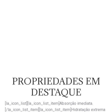
Vitamina E
evita a formação de rugas e ajuda a manter a
pele firme, homogênea (sem manchas) e elástica.
PROPRIEDADES EM
DESTAQUE
[la_icon_list][la_icon_list_item]Absorção imediata.
[/la_icon_list_item][la_icon_list_item]Hidratação extrema