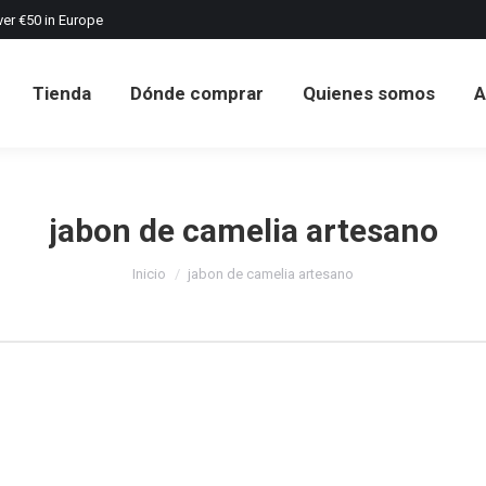
ver €50 in Europe
Tienda
Dónde comprar
Quienes somos
A
Tienda
Dónde comprar
Quienes somos
A
jabon de camelia artesano
Estás aquí:
Inicio
jabon de camelia artesano