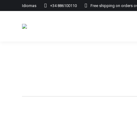
Idiomas
+34 886100110
Free shipping on orders o