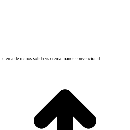
crema de manos solida vs crema manos convencional
I
a
T