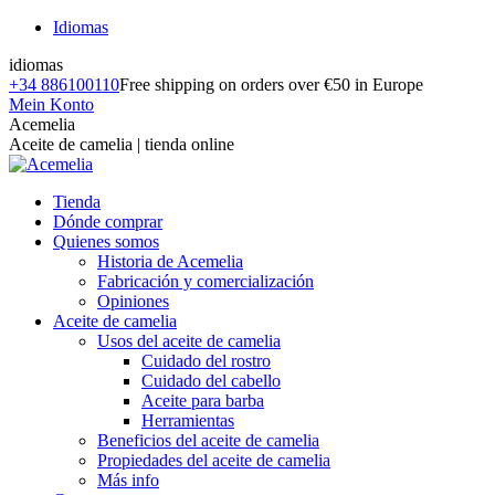
Saltar
Idiomas
al
idiomas
contenido
+34 886100110
Free shipping on orders over €50 in Europe
Mein Konto
Facebook
Instagram
YouTube
Acemelia
page
page
page
Aceite de camelia | tienda online
opens
opens
opens
in
in
in
Tienda
new
new
new
Dónde comprar
window
window
window
Quienes somos
Historia de Acemelia
Fabricación y comercialización
Opiniones
Aceite de camelia
Usos del aceite de camelia
Cuidado del rostro
Cuidado del cabello
Aceite para barba
Herramientas
Beneficios del aceite de camelia
Propiedades del aceite de camelia
Más info