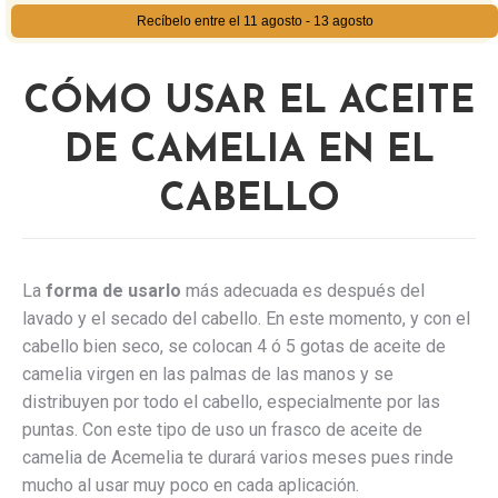
precio
precio
Recíbelo entre el 11 agosto - 13 agosto
original
actual
era:
es:
23,99€.
22,99€.
CÓMO USAR EL ACEITE
DE CAMELIA EN EL
CABELLO
La
forma de usarlo
más adecuada es después del
lavado y el secado del cabello. En este momento, y con el
cabello bien seco, se colocan 4 ó 5 gotas de aceite de
camelia virgen en las palmas de las manos y se
distribuyen por todo el cabello, especialmente por las
puntas. Con este tipo de uso un frasco de aceite de
camelia de Acemelia te durará varios meses pues rinde
mucho al usar muy poco en cada aplicación.