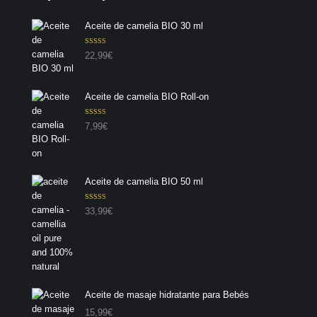
Aceite de camelia BIO 30 ml
Valorado con
22,99
€
5.00
de 5
Aceite de camelia BIO Roll-on
Valorado con
7,99
€
5.00
de 5
Aceite de camelia BIO 50 ml
Valorado con
33,99
€
5.00
de 5
Aceite de masaje hidratante para Bebés
15,99
€