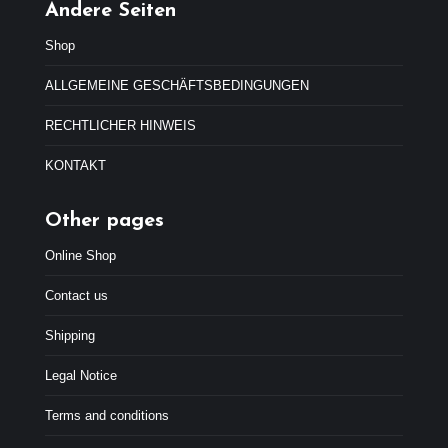
r
4
Andere Seiten
a
4
:
,
Shop
4
9
7
9
ALLGEMEINE GESCHÄFTSBEDINGUNGEN
,
€
9
.
RECHTLICHER HINWEIS
9
€
KONTAKT
.
Other pages
Online Shop
Contact us
Shipping
Legal Notice
Terms and conditions