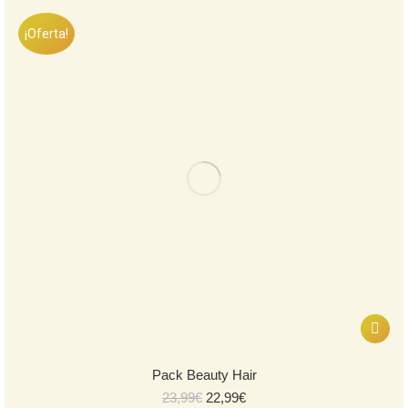
¡Oferta!
Pack Beauty Hair
El
El
23,99
€
22,99
€