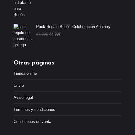
Pack Regalo Bebé - Colaboración Anainas
E
E
47,99
€
44,99
€
l
l
p
p
r
r
e
e
Otras páginas
c
c
i
i
Tienda online
o
o
o
a
Envío
r
c
i
t
Aviso legal
g
u
i
a
Términos y condiciones
n
l
a
e
Condiciones de venta
l
s
e
: