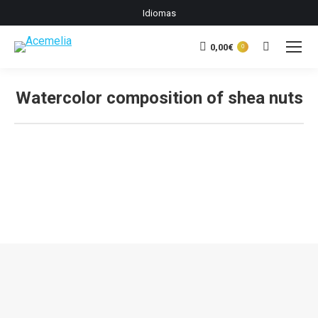
Idiomas
0,00
€
Buscar:
0
Watercolor composition of shea nuts
Estás aquí: