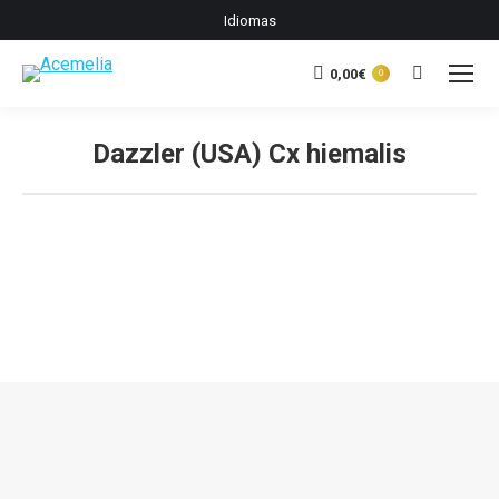
Idiomas
0,00
€
Buscar:
0
Dazzler (USA) Cx hiemalis
Estás aquí: