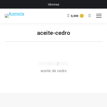
Idiomas
0,00
€
Buscar:
0
aceite-cedro
Estás aquí:
aceite de cedro