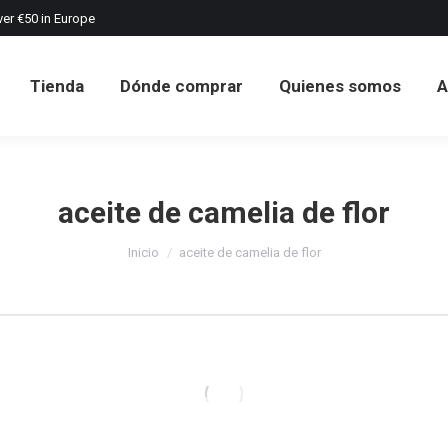
ver €50 in Europe
Tienda
Dónde comprar
Quienes somos
A
Tienda
Dónde comprar
Quienes somos
A
aceite de camelia de flor
Estás aquí:
Inicio
aceite de camelia de flor