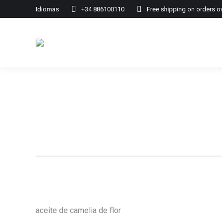
Idiomas
+34 886100110
Free shipping on orders o
aceite de camelia de flor