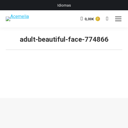
Idiomas
0,00
€
Buscar:
0
adult-beautiful-face-774866
Estás aquí: