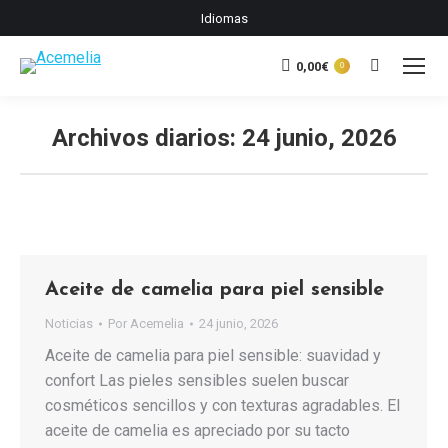
Idiomas
0,00
€
Buscar:
0
Archivos diarios:
24 junio, 2026
Estás aquí:
Aceite de camelia para piel sensible
Noticias
Por
Acemelia
24 junio, 2026
Aceite de camelia para piel sensible: suavidad y
confort Las pieles sensibles suelen buscar
cosméticos sencillos y con texturas agradables. El
aceite de camelia es apreciado por su tacto