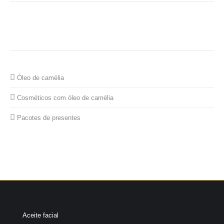
Óleo de camélia
Cosméticos com óleo de camélia
Pacotes de presentes
Aceite facial