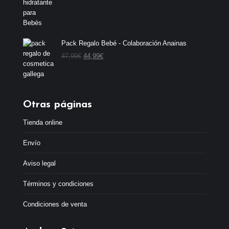
Pack Regalo Bebé - Colaboración Anainas
E
E
47,99
€
44,99
€
l
l
p
p
r
r
e
e
Otras páginas
c
c
i
i
Tienda online
o
o
o
a
Envío
r
c
i
t
Aviso legal
g
u
i
a
Términos y condiciones
n
l
a
e
Condiciones de venta
l
s
e
: