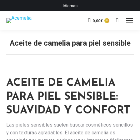
Idiomas
0,00
€
Buscar:
0
Aceite de camelia para piel sensible
Estás aquí:
ACEITE DE CAMELIA
PARA PIEL SENSIBLE:
SUAVIDAD Y CONFORT
Las pieles sensibles suelen buscar cosméticos sencillos
y con texturas agradables. El aceite de camelia es