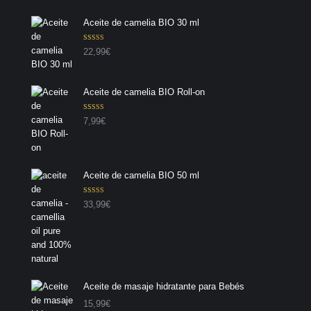
Aceite de camelia BIO 30 ml
Valorado con
22,99
€
5.00
de 5
Aceite de camelia BIO Roll-on
Valorado con
7,99
€
5.00
de 5
Aceite de camelia BIO 50 ml
Valorado con
33,99
€
5.00
de 5
Aceite de masaje hidratante para Bebés
15,99
€