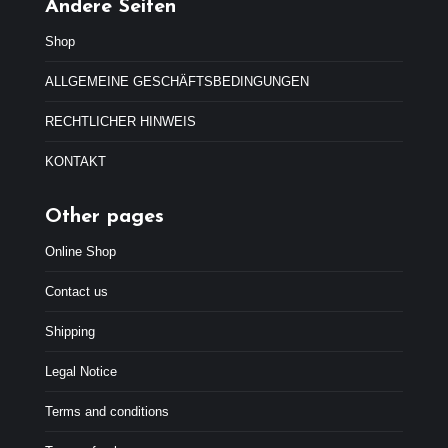
r
4
Andere Seiten
a
4
:
,
Shop
4
9
7
9
ALLGEMEINE GESCHÄFTSBEDINGUNGEN
,
€
9
.
RECHTLICHER HINWEIS
9
€
KONTAKT
.
Other pages
Online Shop
Contact us
Shipping
Legal Notice
Terms and conditions