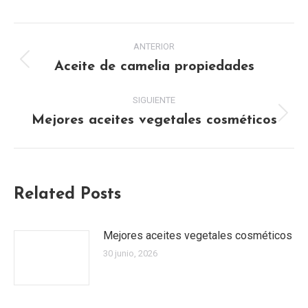
NAVEGACIÓN
ANTERIOR
ENTRE
Aceite de camelia propiedades
Publicación
anterior:
PUBLICACIONES
SIGUIENTE
Mejores aceites vegetales cosméticos
Publicación
siguiente:
Related Posts
Mejores aceites vegetales cosméticos
30 junio, 2026