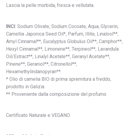
Lascia la pelle morbida, fresca e vellutata.
INCI
: Sodium Olivate, Sodium Cocoate, Aqua, Glycerin,
Camellia Japonica Seed Oil*, Parfum, Illite, Linalool**,
Amyl Cinnamal**, Eucalyptus Globulus Oil**, Camphor**,
Hexyl Cinnamal**, Limonene**, Terpineol**, Lavandula
Oil/Extract**, Linalyl Acetate**, Geranyl Acetate**,
Pinene**, Geraniol**, Citronellol**,
Hexamethylindanopyran**.
* Olio di camelia BIO di prima spremitura a freddo,
prodotto in Galizia
** Proveniente dalla composizione del profumo
Certificato Naturale e VEGANO