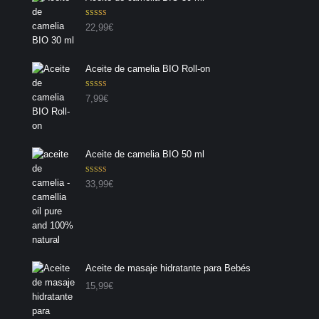
Valorado con
22,99
€
5.00
de 5
Aceite de camelia BIO Roll-on
Valorado con
7,99
€
5.00
de 5
Aceite de camelia BIO 50 ml
Valorado con
33,99
€
5.00
de 5
Aceite de masaje hidratante para Bebés
15,99
€