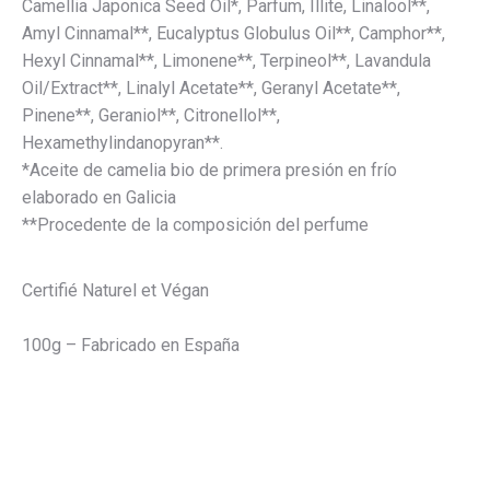
Camellia Japonica Seed Oil*, Parfum, Illite, Linalool**,
Amyl Cinnamal**, Eucalyptus Globulus Oil**, Camphor**,
Hexyl Cinnamal**, Limonene**, Terpineol**, Lavandula
Oil/Extract**, Linalyl Acetate**, Geranyl Acetate**,
Pinene**, Geraniol**, Citronellol**,
Hexamethylindanopyran**.
*Aceite de camelia bio de primera presión en frío
elaborado en Galicia
**Procedente de la composición del perfume
Certifié Naturel et Végan
100g – Fabricado en España