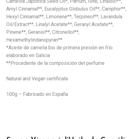
Camellia Japonica Seed Oil*, Parfum, Illite, Linalool**,
Amyl Cinnamal**, Eucalyptus Globulus Oil**, Camphor**,
Hexyl Cinnamal**, Limonene**, Terpineol**, Lavandula
Oil/Extract**, Linalyl Acetate**, Geranyl Acetate**,
Pinene**, Geraniol**, Citronellol**,
Hexamethylindanopyran**.
*Aceite de camelia bio de primera presión en frío
elaborado en Galicia
**Procedente de la composición del perfume
Natural and Vegan certificate
100g – Fabricado en España