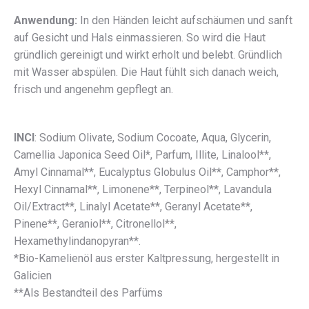
Anwendung:
In den Händen leicht aufschäumen und sanft
auf Gesicht und Hals einmassieren. So wird die Haut
gründlich gereinigt und wirkt erholt und belebt. Gründlich
mit Wasser abspülen. Die Haut fühlt sich danach weich,
frisch und angenehm gepflegt an.
INCI
: Sodium Olivate, Sodium Cocoate, Aqua, Glycerin,
Camellia Japonica Seed Oil*, Parfum, Illite, Linalool**,
Amyl Cinnamal**, Eucalyptus Globulus Oil**, Camphor**,
Hexyl Cinnamal**, Limonene**, Terpineol**, Lavandula
Oil/Extract**, Linalyl Acetate**, Geranyl Acetate**,
Pinene**, Geraniol**, Citronellol**,
Hexamethylindanopyran**.
*Bio-Kamelienöl aus erster Kaltpressung, hergestellt in
Galicien
**Als Bestandteil des Parfüms