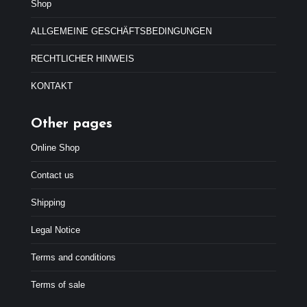
:
,
Shop
4
9
7
9
ALLGEMEINE GESCHÄFTSBEDINGUNGEN
,
€
9
.
RECHTLICHER HINWEIS
9
€
KONTAKT
.
Other pages
Online Shop
Contact us
Shipping
Legal Notice
Terms and conditions
Terms of sale