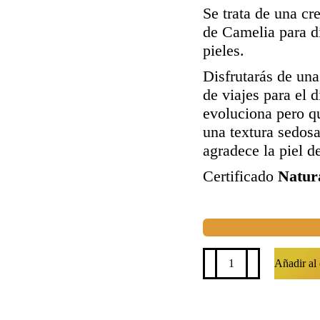
Se trata de una cr
de Camelia para dí
pieles.
Disfrutarás de una
de viajes para el 
evoluciona pero q
una textura sedosa
agradece la piel d
Certificado
Natur
Crema
Añadir al 
facial
de
Aceite
de
Camelia