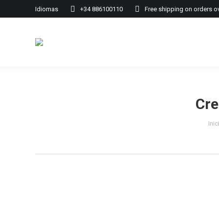
Idiomas
+34 886100110
Free shipping on orders o
Cre
Est
Inic