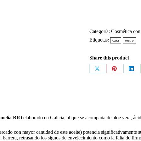
(50g)
cantidad
Categoría:
Cosmética con 
Etiquetas:
cara
rostro
Share this product
Share
Share
Shar
on
on
on
X
Pinterest
Link
amelia BIO
elaborado en Galicia, al que se acompaña de aloe vera, ácido 
rcado con mayor cantidad de este aceite) potencia significativamente su
ón barrera, retrasando los signos de envejecimiento como la falta de firm