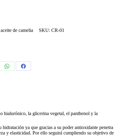
aceite de camelia
SKU:
CR-01
e
Share
Share
on
on
edIn
WhatsApp
Facebook
hialurónico, la glicerina vegetal, el panthenol y la
 hidratación ya que gracias a su poder antioxidante penetra
eza y elasticidad. Por ello seguirá cumpliendo su objetivo de