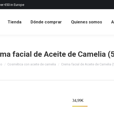
ver €50 in Europe
Tienda
Dónde comprar
Quienes somos
A
ma facial de Aceite de Camelia (
ás aquí:
io
Cosmética con aceite de camelia
Crema facial de Aceite de Camelia (
34,99
€