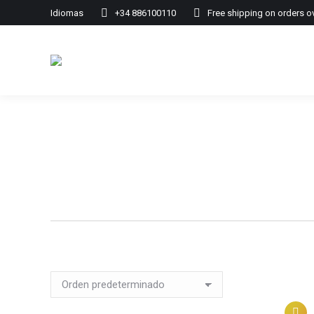
Idiomas
+34 886100110
Free shipping on orders o