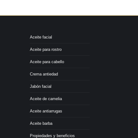
34,99€.
31,45€.
Aceite facial
Aceite para rostro
Aceite para cabello
Crema antiedad
Jabón facial
Aceite de camelia
Aceite antiarrugas
Aceite barba
Propiedades y beneficios