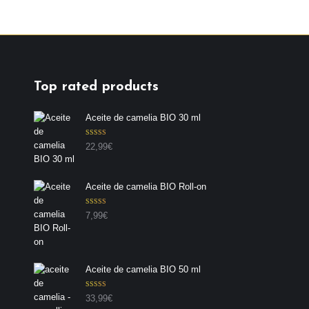
Top rated products
Aceite de camelia BIO 30 ml
Valorado con
22,99
€
5.00
de 5
Aceite de camelia BIO Roll-on
Valorado con
7,99
€
5.00
de 5
Aceite de camelia BIO 50 ml
Valorado con
33,99
€
5.00
de 5