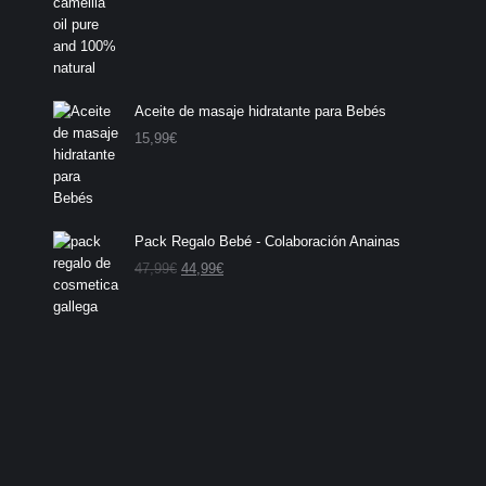
Aceite de masaje hidratante para Bebés
15,99
€
Pack Regalo Bebé - Colaboración Anainas
E
E
47,99
€
44,99
€
l
l
p
p
r
r
e
e
c
c
i
i
o
o
o
a
r
c
i
t