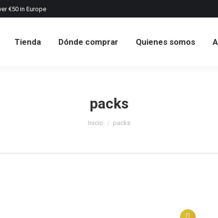
ver €50 in Europe
Tienda
Dónde comprar
Quienes somos
A
Tienda
Dónde comprar
Quienes somos
A
packs
Estás aquí:
Inicio
packs
Este