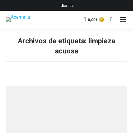
Idiomas
0,00
€
Buscar:
0
Archivos de etiqueta:
limpieza
acuosa
Estás aquí: