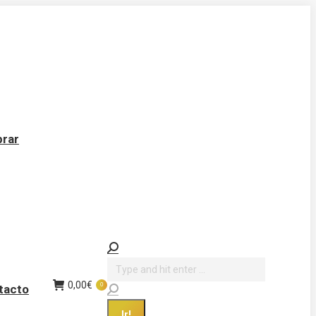
rar
Buscar:
0,00
€
0
tacto