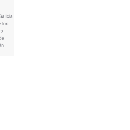
Galicia
e los
us
 de
án