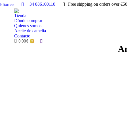
+34 886100110
Free shipping on orders over €5
Idiomas
Tienda
Dónde comprar
Quienes somos
Aceite de camelia
Contacto
0,00
€
Buscar:
0
Ar