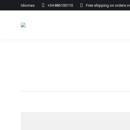
Idiomas
+34 886100110
Free shipping on orders o