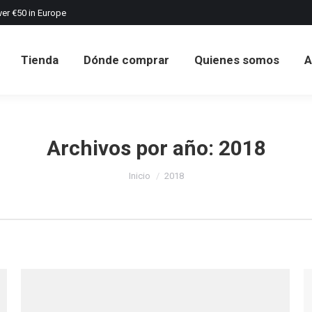
ver €50 in Europe
Tienda
Dónde comprar
Quienes somos
A
Tienda
Dónde comprar
Quienes somos
A
Archivos por año:
2018
Estás aquí:
Inicio
2018