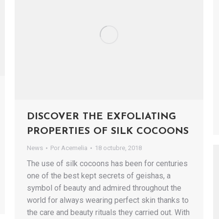
DISCOVER THE EXFOLIATING
PROPERTIES OF SILK COCOONS
News
Por
Acemelia
18 octubre, 2018
The use of silk cocoons has been for centuries
one of the best kept secrets of geishas, ​​a
symbol of beauty and admired throughout the
world for always wearing perfect skin thanks to
the care and beauty rituals they carried out. With