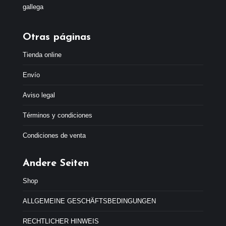
p
p
r
r
e
e
Otras páginas
c
c
i
i
Tienda online
o
o
o
a
Envío
r
c
i
t
Aviso legal
g
u
i
a
Términos y condiciones
n
l
a
e
Condiciones de venta
l
s
e
:
r
4
Andere Seiten
a
4
:
,
Shop
4
9
7
9
ALLGEMEINE GESCHÄFTSBEDINGUNGEN
,
€
9
.
RECHTLICHER HINWEIS