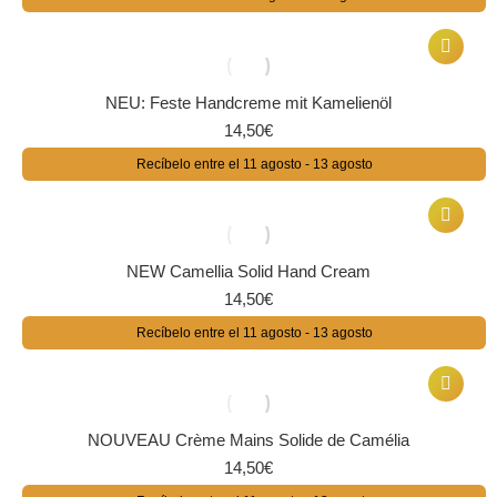
original
actual
era:
es:
30,50€.
24,99€.
NEU: Feste Handcreme mit Kamelienöl
14,50
€
Recíbelo entre el 11 agosto - 13 agosto
NEW Camellia Solid Hand Cream
14,50
€
Recíbelo entre el 11 agosto - 13 agosto
NOUVEAU Crème Mains Solide de Camélia
14,50
€