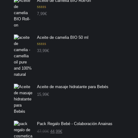
Aceite de camelia BIO Roll-on
Valorado con
7,99
€
5.00
de 5
Aceite de camelia BIO 50 ml
Valorado con
33,99
€
5.00
de 5
Aceite de masaje hidratante para Bebés
15,99
€
Pack Regalo Bebé - Colaboración Anainas
E
E
47,99
€
44,99
€
l
l