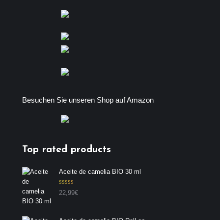
Besuchen Sie unseren Shop auf Amazon
Top rated products
Aceite de camelia BIO 30 ml
Valorado con
22,99
€
5.00
de 5