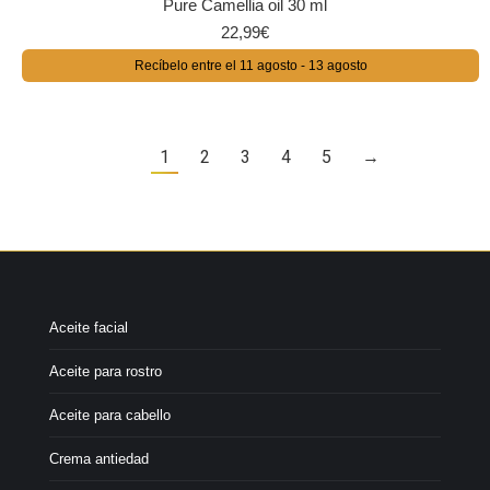
Pure Camellia oil 30 ml
22,99
€
Recíbelo entre el 11 agosto - 13 agosto
1
2
3
4
5
→
Aceite facial
Aceite para rostro
Aceite para cabello
Crema antiedad