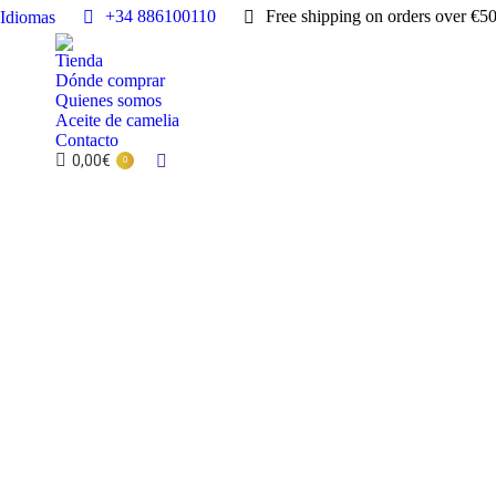
+34 886100110
Free shipping on orders over €5
Idiomas
Tienda
Dónde comprar
Quienes somos
Aceite de camelia
Contacto
0,00
€
Buscar:
0