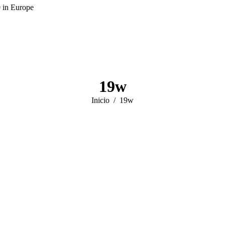
0 in Europe
19w
Estás aquí:
Inicio
19w