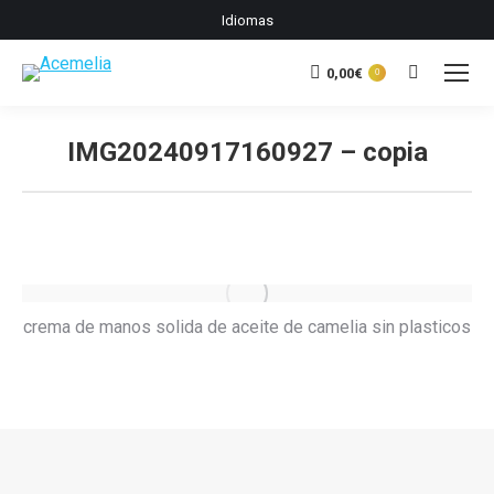
Idiomas
0,00
€
Buscar:
0
IMG20240917160927 – copia
Estás aquí:
crema de manos solida de aceite de camelia sin plasticos