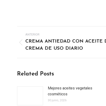
NAVEGACIÓN
ANTERIOR
ENTRE
CREMA ANTIEDAD CON ACEITE D
Publicación
CREMA DE USO DIARIO
PUBLICACIONES
anterior:
Related Posts
Mejores aceites vegetales
cosméticos
30 junio, 2026