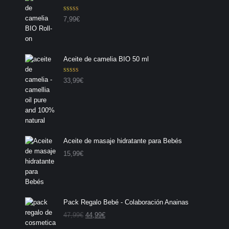
Valorado con
7,99
€
5.00
de 5
Aceite de camelia BIO 50 ml
Valorado con
33,99
€
5.00
de 5
Aceite de masaje hidratante para Bebés
15,99
€
Pack Regalo Bebé - Colaboración Anainas
E
E
47,99
€
44,99
€
l
l