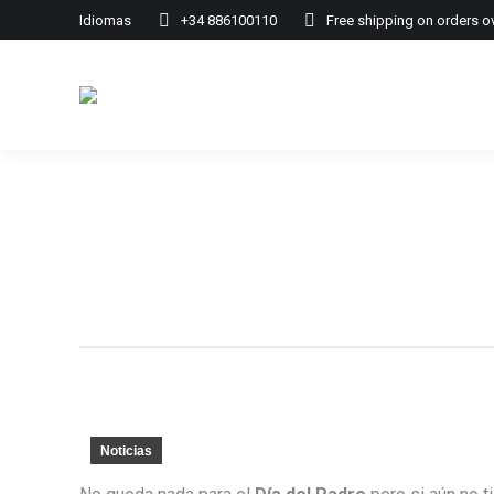
Idiomas
+34 886100110
Free shipping on orders o
Noticias