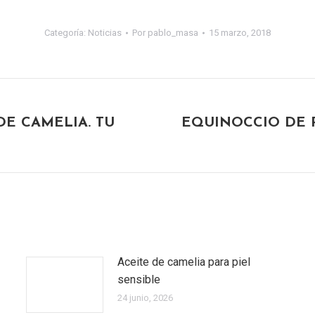
Categoría:
Noticias
Por
pablo_masa
15 marzo, 2018
E CAMELIA. TU
EQUINOCCIO DE 
Publicación
siguiente:
Aceite de camelia para piel
sensible
24 junio, 2026