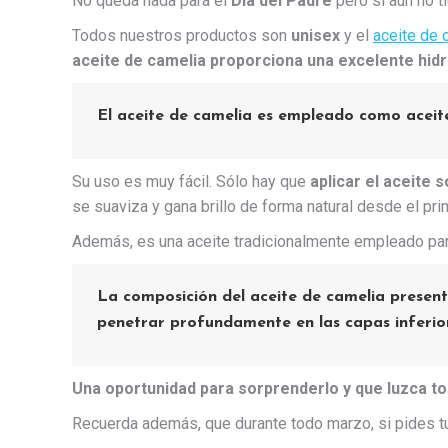
No queda nada para el
Día del Padre
pero si aún no t
Todos nuestros productos son
unisex
y el
aceite de 
aceite de camelia proporciona una excelente hidr
El aceite de camelia es empleado como aceite
Su uso es muy fácil. Sólo hay que
aplicar el aceite 
se suaviza y gana brillo de forma natural desde el pri
Además, es una aceite tradicionalmente empleado para 
La composición del aceite de camelia presen
penetrar profundamente en las capas inferior
Una oportunidad para sorprenderlo y que luzca t
Recuerda además, que durante todo marzo, si pides 