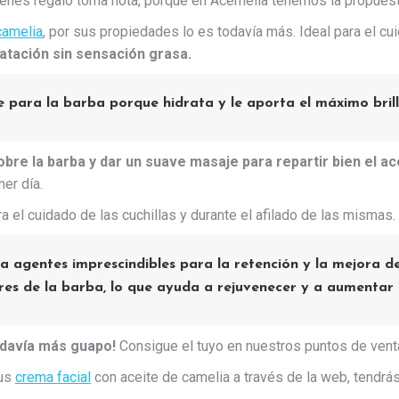
ienes regalo toma nota, porque en Acemelia tenemos la propuest
camelia
, por sus propiedades lo es todavía más. Ideal para el cu
atación sin sensación grasa.
 para la barba porque hidrata y le aporta el máximo bril
sobre la barba y dar un suave masaje para repartir bien el ac
mer día.
el cuidado de las cuchillas y durante el afilado de las mismas.
ta agentes imprescindibles para la retención y la mejora 
es de la barba, lo que ayuda a rejuvenecer y a aumentar el
odavía más guapo!
Consigue el tuyo en nuestros puntos de vent
tus
crema facial
con aceite de camelia a través de la web, tendrá