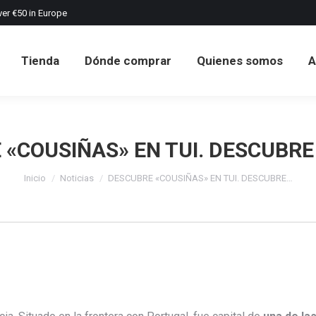
ver €50 in Europe
Tienda
Dónde comprar
Quienes somos
A
Tienda
Dónde comprar
Quienes somos
A
 «COUSIÑAS» EN TUI. DESCUBRE
Estás aquí:
Inicio
Noticias
DESCUBRE «COUSIÑAS» EN TUI. DESCUBRE…