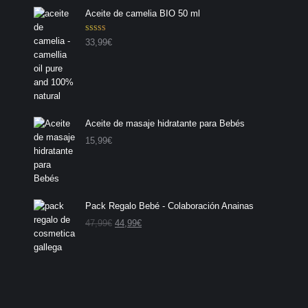
Aceite de camelia BIO 50 ml
Valorado con
33,99
€
5.00
de 5
Aceite de masaje hidratante para Bebés
15,99
€
Pack Regalo Bebé - Colaboración Anainas
E
E
47,99
€
44,99
€
l
l
p
p
r
r
e
e
c
c
i
i