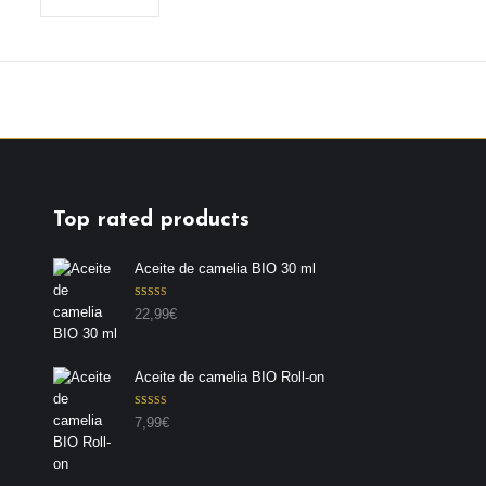
Top rated products
Aceite de camelia BIO 30 ml
Valorado con
22,99
€
5.00
de 5
Aceite de camelia BIO Roll-on
Valorado con
7,99
€
5.00
de 5