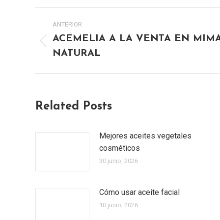
NAVEGACIÓN
ANTERIOR
ENTRE
ACEMELIA A LA VENTA EN MIM
Publicación
NATURAL
PUBLICACIONES
anterior:
Related Posts
Mejores aceites vegetales
cosméticos
30 junio, 2026
Cómo usar aceite facial
10 junio, 2026