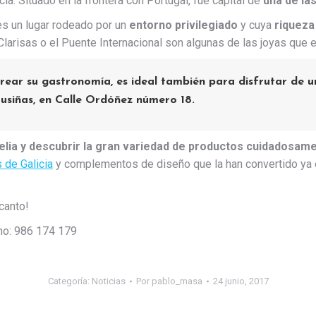
a. Situado en la frontera con Portugal, fue capital de
una de las
s un lugar rodeado por un
entorno privilegiado
y cuya
riqueza
 Clarisas o el Puente Internacional son algunas de las joyas que
rear su gastronomía, es ideal también para disfrutar de 
usiñas
, en Calle Ordóñez número 18.
lia y descubrir la gran variedad de productos cuidadosam
 de Galicia
y complementos de diseño que la han convertido ya e
canto!
ono: 986 174 179
Categoría:
Noticias
Por
pablo_masa
24 junio, 2017