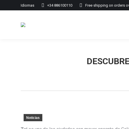
Idiomas
+34 886100110
Free shipping on orders o
DESCUBRE
Noticias