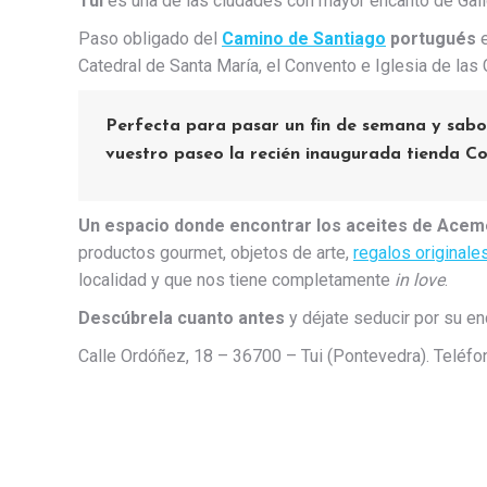
Tui
es una de las ciudades con mayor encanto de Galici
Paso obligado del
Camino de Santiago
portugués
e
Catedral de Santa María, el Convento e Iglesia de las
Perfecta para pasar un fin de semana y sabo
vuestro paseo la recién inaugurada tienda
Co
Un espacio donde encontrar los aceites de Aceme
productos gourmet, objetos de arte,
regalos originales
localidad y que nos tiene completamente
in love
.
Descúbrela cuanto antes
y déjate seducir por su en
Calle Ordóñez, 18 – 36700 – Tui (Pontevedra). Teléf