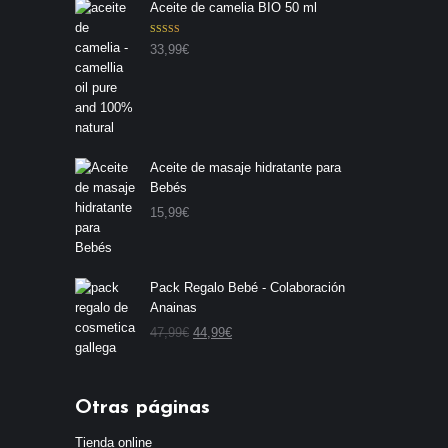
Aceite de camelia BIO 50 ml
Valorado con
33,99
€
5.00
de 5
Aceite de masaje hidratante para
Bebés
15,99
€
Pack Regalo Bebé - Colaboración
Anainas
E
E
47,99
€
44,99
€
l
l
p
p
r
r
Otras páginas
e
e
c
c
Tienda online