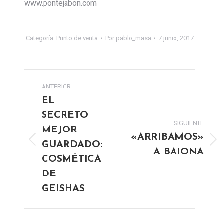
www.pontejabon.com
Categoría:
Punto de venta
Por
pablo_masa
7 junio, 2017
NAVEGACIÓN
ANTERIOR
ENTRE
EL
SECRETO
PUBLICACIONES
SIGUIENTE
MEJOR
«ARRIBAMOS»
Publicación
GUARDADO:
Publicación
A BAIONA
anterior:
siguiente:
COSMÉTICA
DE
GEISHAS