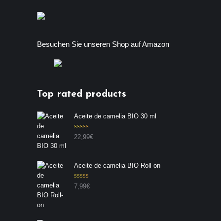
Besuchen Sie unseren Shop auf Amazon
Top rated products
Aceite de camelia BIO 30 ml
Valorado con
22,99
€
5.00
de 5
Aceite de camelia BIO Roll-on
Valorado con
7,99
€
5.00
de 5