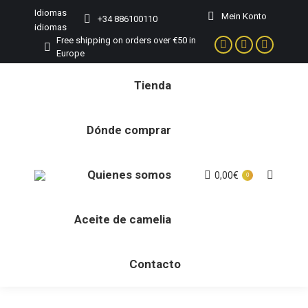
Idiomas
Mein Konto
+34 886100110
idiomas
Free shipping on orders over €50 in
Facebook
Instagram
YouTube
Europe
page
page
page
Tienda
opens
opens
opens
in
in
in
new
new
new
Dónde comprar
window
window
window
Quienes somos
0,00
€
Buscar:
0
Aceite de camelia
Contacto