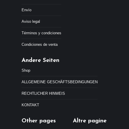
i
i
o
o
Envío
o
a
r
c
Aviso legal
i
t
g
u
Términos y condiciones
i
a
n
l
Condiciones de venta
a
e
l
s
e
:
Andere Seiten
r
4
a
4
Shop
:
,
4
9
ALLGEMEINE GESCHÄFTSBEDINGUNGEN
7
9
,
€
RECHTLICHER HINWEIS
9
.
9
KONTAKT
€
.
Other pages
Altre pagine